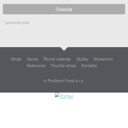
* povinné pole
Stroje
Servis
Řezné nástroje
Služby
Showroom
Reference
Použíté stroje
Kontakty
© Profitech Food s.r.o.